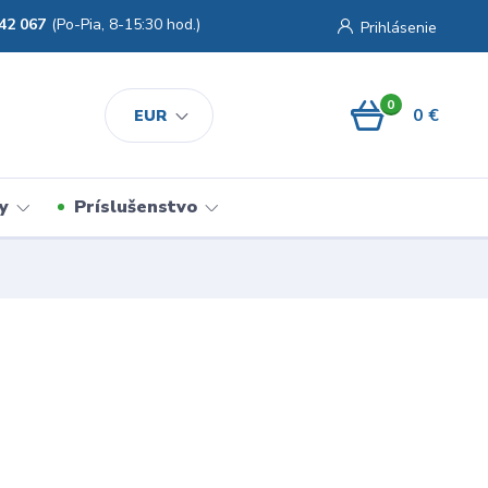
42 067
(Po-Pia, 8-15:30 hod.)
Prihlásenie
0
0 €
EUR
y
Príslušenstvo