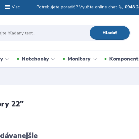
Potrebujete poradiť ? Využite online chat
0948 2
Viac
Hľadať
vy
Notebooky
Monitory
Komponent
ry 22"
dávanejšie