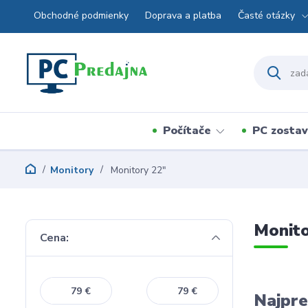
Obchodné podmienky
Doprava a platba
Časté otázky
Počítače
PC zosta
Monitory
Monitory 22"
Monito
Cena:
€
€
Najpre