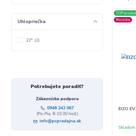
TOP produk
Novinka
Uhlopriečka
22"
(2)
Potrebujete poradiť?
Zákaznícka podpora
0948 242 067
EIZO EV
(Po-Pia, 8-15:30 hod.)
info@pcpredajna.sk
Skladom