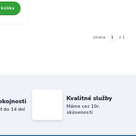
 košíka
strana
z 1
Kvalitné služby
okojnosti
Máme cez 10r.
ť do 14 dní
skúseností