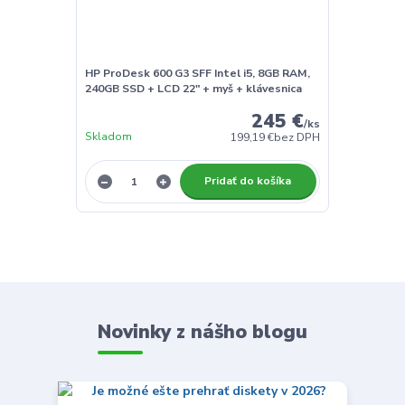
HP ProDesk 600 G3 SFF Intel i5, 8GB RAM,
240GB SSD + LCD 22" + myš + klávesnica
245 €
/
ks
Skladom
199,19 €
bez DPH
Pridať do košíka
Novinky z nášho blogu