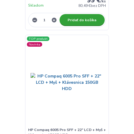
99 €
/
ks
Skladom
80,49 €
bez DPH
Pridať do košíka
TOP produkt
Novinka
HP Compaq 6005 Pro SFF + 22" LCD + Myš +