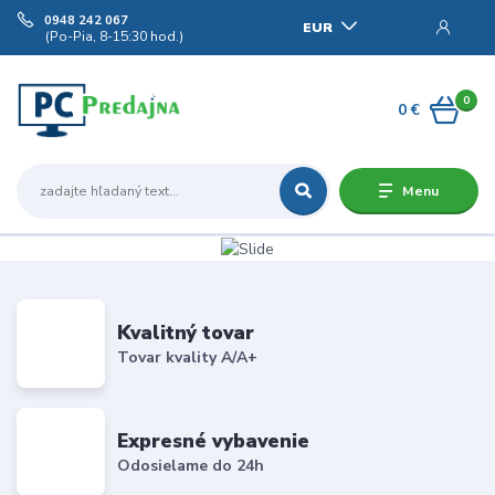
0948 242 067
EUR
(Po-Pia, 8-15:30 hod.)
0
0 €
Menu
Kvalitný tovar
Tovar kvality A/A+
Expresné vybavenie
Odosielame do 24h