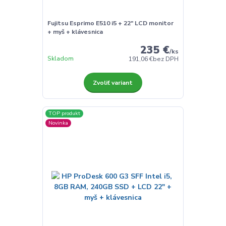
Fujitsu Esprimo E510 i5 + 22" LCD monitor
+ myš + klávesnica
235 €
/
ks
Skladom
191,06 €
bez DPH
Zvoliť variant
TOP produkt
Novinka