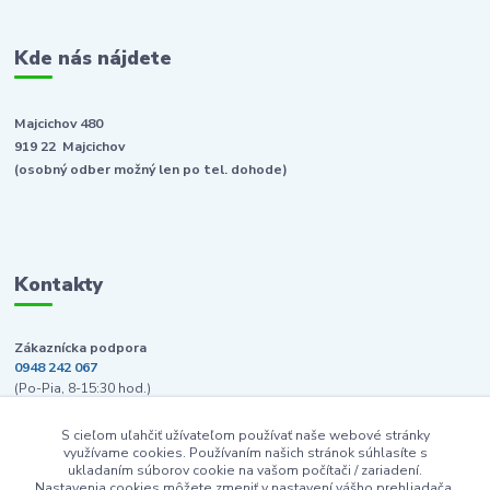
Kde nás nájdete
Majcichov 480
919 22 Majcichov
(osobný odber možný len po tel. dohode)
Kontakty
Zákaznícka podpora
0948 242 067
(Po-Pia, 8-15:30 hod.)
info@pcpredajna.sk
S cieľom uľahčiť užívateľom používať naše webové stránky
využívame cookies. Používaním našich stránok súhlasíte s
ukladaním súborov cookie na vašom počítači / zariadení.
Nastavenia cookies môžete zmeniť v nastavení vášho prehliadača.