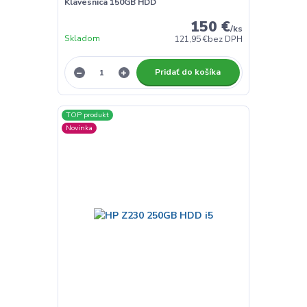
Klávesnica 150GB HDD
150 €
/
ks
Skladom
121,95 €
bez DPH
Pridať do košíka
TOP produkt
Novinka