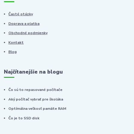
Časté otázky
Doprava a platba
Obchodné podmienky
Kontakt
Blog
Najčítanejšie na blogu
Čo sú to repasované počítače
Aký počítač vybrať pre školáka
Optímálna veľkosť pamäte RAM
Čo je to SSD disk