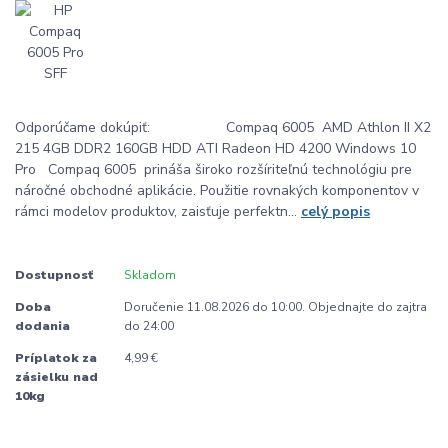
Odporúčame dokúpiť: Compaq 6005 AMD Athlon II X2
215 4GB DDR2 160GB HDD ATI Radeon HD 4200 Windows 10
Pro Compaq 6005 prináša široko rozšíriteľnú technológiu pre
náročné obchodné aplikácie. Použitie rovnakých komponentov v
rámci modelov produktov, zaisťuje perfektn...
celý popis
Dostupnosť
Skladom
Doba
Doručenie 11.08.2026 do 10:00. Objednajte do zajtra
dodania
do 24:00
Príplatok za
4,99 €
zásielku nad
10kg