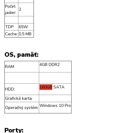
Počet
2
jadier:
TDP:
65W
Cache:
0,5 MB
OS, pamäť:
4GB DDR2
RAM:
160GB
SATA
HDD:
Grafická karta:
Windows 10 Pro
Operačný systém:
Porty: