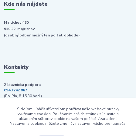
Kde nás nájdete
Majcichov 480
919 22 Majcichov
(osobný odber možný len po tel. dohode)
Kontakty
Zákaznícka podpora
0948 242 067
(Po-Pia, 8-15:30 hod.)
info@pcpredajna.sk
S cieľom uľahčiť užívateľom používať naše webové stránky
využívame cookies. Používaním našich stránok súhlasíte s
ukladaním súborov cookie na vašom počítači / zariadení.
Nastavenia cookies môžete zmeniť v nastavení vášho prehliadača.