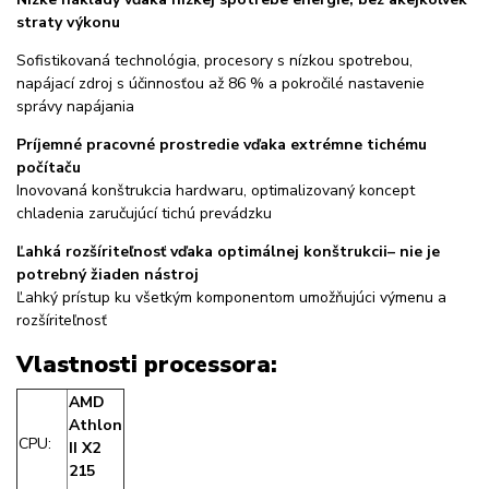
straty výkonu
Sofistikovaná technológia, procesory s nízkou spotrebou,
napájací zdroj s účinnosťou až 86 % a pokročilé nastavenie
správy napájania
Príjemné pracovné prostredie vďaka extrémne tichému
počítaču
Inovovaná konštrukcia hardwaru, optimalizovaný koncept
chladenia zaručujúcí tichú prevádzku
Ľahká rozšíriteľnosť vďaka optimálnej konštrukcii– nie je
potrebný žiaden nástroj
Ľahký prístup ku všetkým komponentom umožňujúci výmenu a
rozšíriteľnosť
Vlastnosti processora:
AMD
Athlon
CPU:
II X2
215