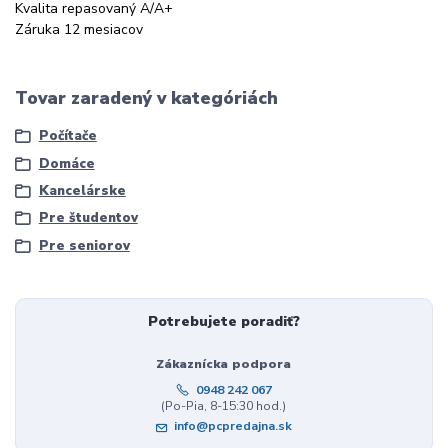
Kvalita repasovaný A/A+
Záruka 12 mesiacov
Tovar zaradený v kategóriách
Počítače
Domáce
Kancelárske
Pre študentov
Pre seniorov
Potrebujete poradiť?
Zákaznícka podpora
0948 242 067
(Po-Pia, 8-15:30 hod.)
info@pcpredajna.sk