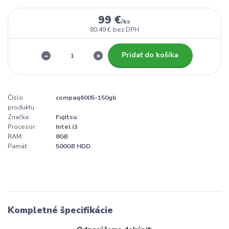
99 €
/
ks
80,49 €
bez DPH
Pridať do košíka
Číslo
compaq6005-150gb
produktu:
Značka:
Fujitsu
Procesor:
Intel i3
RAM:
8GB
Pamäť:
500GB HDD
Kompletné špecifikácie