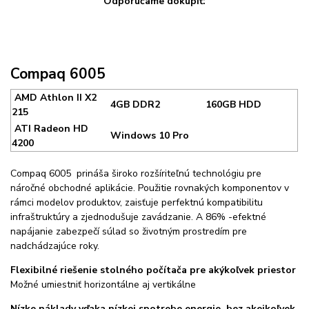
Odporúčame dokúpiť:
Compaq 6005
AMD Athlon II X2
4GB DDR2
160GB HDD
215
ATI Radeon HD
Windows 10 Pro
4200
Compaq 6005 prináša široko rozšíriteľnú technológiu pre
náročné obchodné aplikácie. Použitie rovnakých komponentov v
rámci modelov produktov, zaisťuje perfektnú kompatibilitu
infraštruktúry a zjednodušuje zavádzanie. A 86% -efektné
napájanie zabezpečí súlad so životným prostredím pre
nadchádzajúce roky.
Flexibilné riešenie stolného počítača pre akýkoľvek priestor
Možné umiestniť horizontálne aj vertikálne
Nízke náklady vďaka nízkej spotrebe energie, bez akejkoľvek