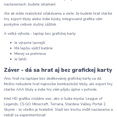
nastaveniach, budete sklamaní.
Ale ak máte realistické očakávania a viete, že budete hrať staršie
hry, esport tituly alebo indie kúsky, integrovaná grafika vám
poskytne celkom slušný zážitok.
A veľká výhoda - laptop bez grafickej karty:
Je výrazne lacnejší
Má lepšiu výdrž batérie
Menej sa prehrieva
Je ľahší
Záver - dá sa hrať aj bez grafickej karty
Áno, hrať na laptope bez dedikovanej grafickej karty sa dá.
Možno nebudete hrať najnovšie bombastické tituly, ale esport hry,
staršie AAA tituly a indie hry vám pôjdu úplne v pohode.
Intel HD grafika zvládne viac, ako si ľudia myslia. League of
Legends, CS:GO, Minecraft, Terraria, Stardew Valley, Portal 2,
Skyrim - to všetko je hrateľné. Stačí len trochu znížiť nastavenia a
nebáť sa experimentovať.