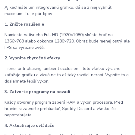
Aj keď máte len integrovanú grafiku, dá sa z niej vyžmúť
maximum. Tu je pár tipov:
1. Znížte rozlíšenie
Namiesto natívneho Full HD (1920×1080) skúste hrať na
1366×768 alebo dokonca 1280×720. Obraz bude menej ostrý, ale
FPS sa výrazne zvýši.
2. Vypnite zbytočné efekty
Tiene, anti-aliasing, ambient occlusion - toto všetko výrazne
zaťažuje grafiku a vizuálne to až taký rozdiel nerobí. Vypnite to a
dosiahnete lepší výkon.
3. Zatvorte programy na pozadí
Každý otvorený program zaberá RAM a výkon procesora. Pred
hraním si zatvorte prehliadač, Spotify, Discord a všetko, čo
nepotrebujete.
4. Aktualizujte ovládače