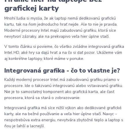
grafickej karty
Mnohí ľudia si myslia, že ak laptop nemá dedikovanú grafickú
kartu, tak na ňom jednoducho hrať nejde. Ale to nie je pravda.
Moderné procesory Intel majú zabudovanú grafiku, ktorá síce
nevytvorí zázraky, ale na prekvapivo veľa hier úplne stačí.
V tomto článku si povieme, čo všetko zvládne integrovaná grafika
Intel HD, aké hry sa dajú hrať a na čo si dať pozor. Ukážeme vám
aj konkrétne laptopy, ktoré máme v ponuke.
Integrovaná grafika - čo to vlastne je?
Každý moderný procesor Intel má zabudovanú grafiku priamo v
procesore. Ide o takzvanú integrovanú alebo vstavavanú grafiku.
Nie je to samostatný komponent ako grafická karta, ale časť
procesora, ktorá sa stará o zobrazovanie.
Integrovaná grafika má síce nižší výkon ako dedikované grafické
karty, ale na bežné používanie a veľa hier úplne stačí. Navyc -
nespotrebúva extra energiu, nevytvára zbytočné teplo a laptop s
ňou je ľahší a lacnejší.