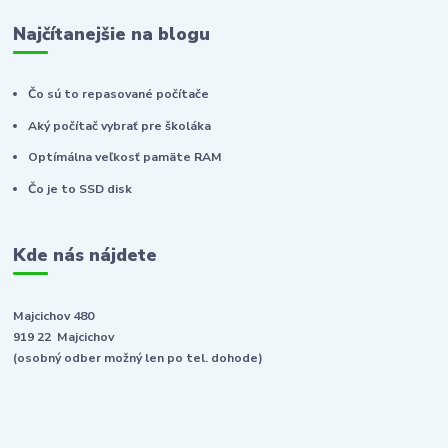
Najčítanejšie na blogu
Čo sú to repasované počítače
Aký počítač vybrať pre školáka
Optímálna veľkosť pamäte RAM
Čo je to SSD disk
Kde nás nájdete
Majcichov 480
919 22 Majcichov
(osobný odber možný len po tel. dohode)