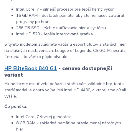
Intel Core i7 - silnejší procesor pre lepší herný výkon
16 GB RAM - dostatok pamäte, aby ste nemuseli zatvárať
programy pri hraní
256 GB SSD - rýchle načítavanie hier a systému
Intel HD 520 - lepšia integrovaná grafika
S týmto modelom zvládnete väčšinu esport titulov a starších hier
na slušných nastaveniach. League of Legends, CS:GO, Minecraft,
Terraria - to všetko pôjde plynulo.
HP EliteBook 840 G1
- cenovo dostupnejší
variant
Ak nechcete minúť veľa peňazí a stačia vám základné hry, tento
starší model je dobrá voľba. Má Intel HD 4400, o ktorej sme písali
vyššie.
Čo ponúka:
Intel Core i7 štvrtej generácie
8 GB RAM - základná pamäť na hranie menej náročných
hier