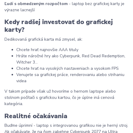
Ľudí s obmedzeným rozpočtom
- laptop bez grafickej karty je
výrazne lacnejší
Kedy radšej investovať do grafickej
karty?
Dedikovaná grafická karta má zmysel, ak:
Chcete hrať najnovšie AAA tituly
Hráte náročné hry ako Cyberpunk, Red Dead Redemption,
Witcher 3...
Chcete hrať na vysokých nastaveniach a vysokom FPS
Venujete sa grafickej práce, renderovaniu alebo strihaniu
videa
V takom prípade však už hovoríme o hernom laptope alebo
stolnom počítači s grafickou kartou, čo je úplne iná cenová
kategória.
Realitné očakávania
Buďme úprimní - laptop s integrovanou grafikou nie je herný stroj.
Ak očakávate, že na ňom zabehne Cyberpunk 2077 na Ultra