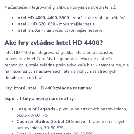
Najčastejšie integrované grafiky, s ktorými sa stretnete, sú:
Intel HD 4000, 4400, 5500
- staršie, ale stále použiteľné
Intel UHD 620, 630
- modernejšie verzie
Intel Iris Xe
- najnovšie, výkonnejšie riešenie
Aké hry zvládne Intel HD 4400?
Intel HD 4400 je integrovaná grafika, ktorá bola súčasťou
procesorov Intel Core štvrtej generácie. Hoci ide o staršiu
technológiu, stále zvládne prekvapivo veľa hier - samozrejme, nie
na maximálnych nastaveniach, ale na nízkych až stredných
detailoch sa dá hrať.
Hry, ktoré Intel HD 4400 zvládne rozumne:
Esport tituly a menej náročné hry:
League of Legends
- plynule na stredných nastaveniach,
okolo 40-60 FPS
Counter-Strike: Global Offensive
- hratené na nízkych
nastaveniach, 30-50 FPS