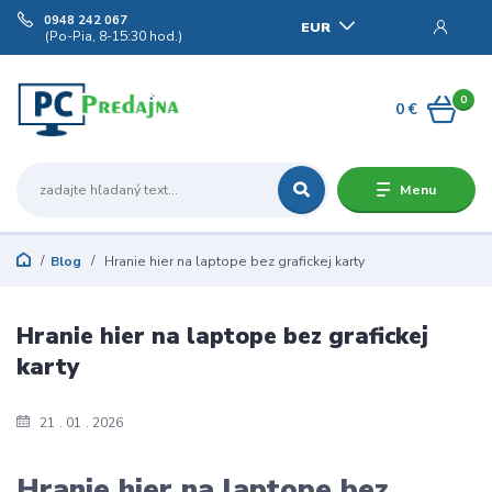
0948 242 067
EUR
(Po-Pia, 8-15:30 hod.)
0
0 €
Menu
Blog
Hranie hier na laptope bez grafickej karty
Hranie hier na laptope bez grafickej
karty
21
01
2026
Hranie hier na laptope bez