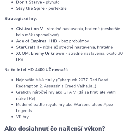
Don't Starve
- plynulo
Slay the Spire
- perfektne
Strategické hry:
Civilization V
- stredné nastavenia, hratené (neskoršie
kolo môžu spomaľovať)
Age of Empires II HD
- bez problémov
StarCraft II
- nízke až stredné nastavenia, hrateľné
XCOM: Enemy Unknown
- stredné nastavenia, okolo 30
FPS
Na čo Intel HD 4400 UŽ nestačí:
Najnovšie AAA tituly (Cyberpunk 2077, Red Dead
Redemption 2, Assassin's Creed Valhalla...)
Graficky náročné hry ako GTA V (dá sa hrať, ale veľmi
nízke FPS)
Moderné battle royale hry ako Warzone alebo Apex
Legends
VR hry
Ako dosiahnuť čo najlepší výkon?