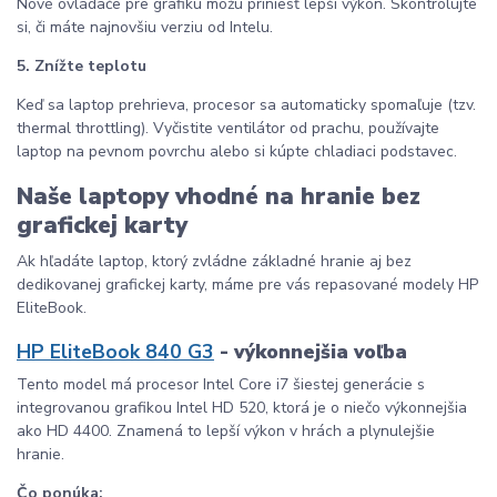
Nové ovládače pre grafiku môžu priniesť lepší výkon. Skontrolujte
si, či máte najnovšiu verziu od Intelu.
5. Znížte teplotu
Keď sa laptop prehrieva, procesor sa automaticky spomaľuje (tzv.
thermal throttling). Vyčistite ventilátor od prachu, používajte
laptop na pevnom povrchu alebo si kúpte chladiaci podstavec.
Naše laptopy vhodné na hranie bez
grafickej karty
Ak hľadáte laptop, ktorý zvládne základné hranie aj bez
dedikovanej grafickej karty, máme pre vás repasované modely HP
EliteBook.
HP EliteBook 840 G3
- výkonnejšia voľba
Tento model má procesor Intel Core i7 šiestej generácie s
integrovanou grafikou Intel HD 520, ktorá je o niečo výkonnejšia
ako HD 4400. Znamená to lepší výkon v hrách a plynulejšie
hranie.
Čo ponúka: