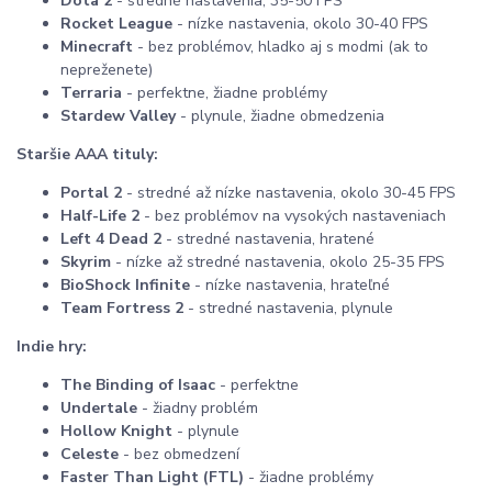
Dota 2
- stredné nastavenia, 35-50 FPS
Rocket League
- nízke nastavenia, okolo 30-40 FPS
Minecraft
- bez problémov, hladko aj s modmi (ak to
nepreženete)
Terraria
- perfektne, žiadne problémy
Stardew Valley
- plynule, žiadne obmedzenia
Staršie AAA tituly:
Portal 2
- stredné až nízke nastavenia, okolo 30-45 FPS
Half-Life 2
- bez problémov na vysokých nastaveniach
Left 4 Dead 2
- stredné nastavenia, hratené
Skyrim
- nízke až stredné nastavenia, okolo 25-35 FPS
BioShock Infinite
- nízke nastavenia, hrateľné
Team Fortress 2
- stredné nastavenia, plynule
Indie hry:
The Binding of Isaac
- perfektne
Undertale
- žiadny problém
Hollow Knight
- plynule
Celeste
- bez obmedzení
Faster Than Light (FTL)
- žiadne problémy