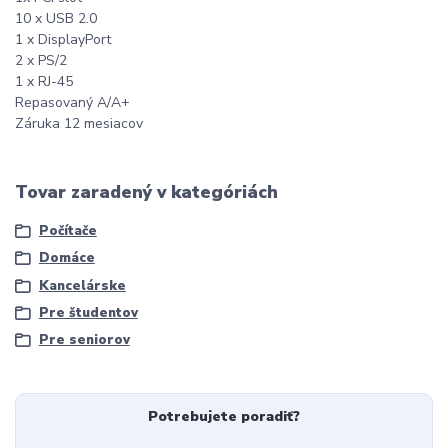
10 x USB 2.0
1 x DisplayPort
2 x PS/2
1 x RJ-45
Repasovaný A/A+
Záruka 12 mesiacov
Tovar zaradený v kategóriách
Počítače
Domáce
Kancelárske
Pre študentov
Pre seniorov
Potrebujete poradiť?