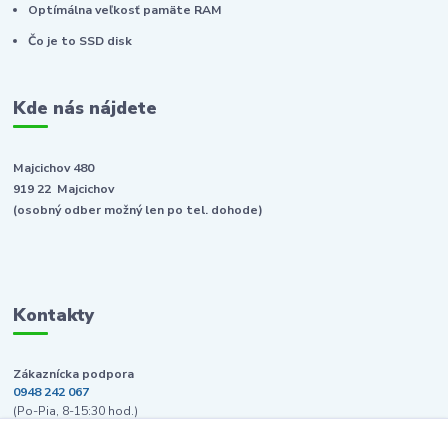
Optímálna veľkosť pamäte RAM
Čo je to SSD disk
Kde nás nájdete
Majcichov 480
919 22 Majcichov
(osobný odber možný len po tel. dohode)
Kontakty
Zákaznícka podpora
0948 242 067
(Po-Pia, 8-15:30 hod.)
info@pcpredajna.sk