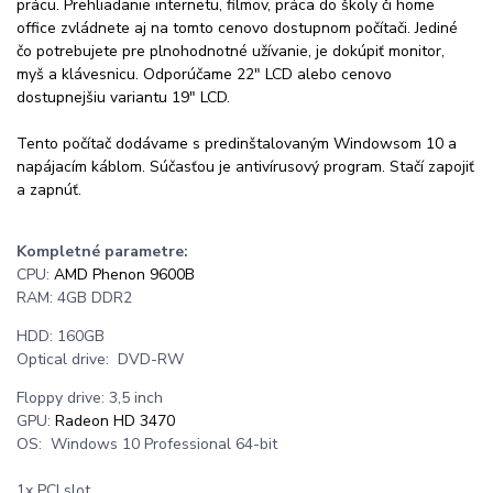
prácu. Prehliadanie internetu, filmov, práca do školy či home
office zvládnete aj na tomto cenovo dostupnom počítači. Jediné
čo potrebujete pre plnohodnotné užívanie, je dokúpiť monitor,
myš a klávesnicu. Odporúčame 22" LCD alebo cenovo
dostupnejšiu variantu 19" LCD.
Tento počítač dodávame s predinštalovaným Windowsom 10 a
napájacím káblom. Súčasťou je antivírusový program. Stačí zapojiť
a zapnúť.
Kompletné parametre:
CPU:
AMD Phenon 9600B
RAM: 4GB DDR2
HDD: 160GB
Optical drive: DVD-RW
Floppy drive: 3,5 inch
GPU:
Radeon HD 3470
OS: Windows 10 Professional 64-bit
1x PCI slot