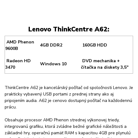
Lenovo ThinkCentre A62:
AMD Phenon
4GB DDR2
160GB HDD
9600B
Radeon HD
DVD mechanika +
Windows 10
3470
čítačka na diskety 3,5"
ThinkCentre A62 je kancelárský počítač od spoločnosti Lenovo. Je
prakticky vybavený USB portami z prednej strany ako aj
pripojením audia. A62 je cenovo dostupný počítač na každodennú
prácu.
Obsahuje procesor AMD Phenon strednej výkonovej triedy,
integrovanú grafiku, ktorá zvládne bežné grafické náležitosti a
základné hry, operačnú pamäť RAM s kapacitou 4GB pre plynulú