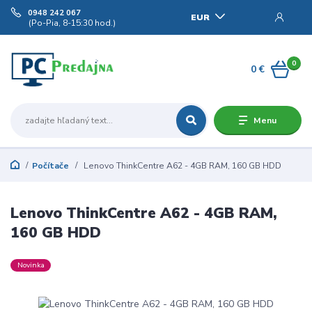
0948 242 067
EUR
(Po-Pia, 8-15:30 hod.)
0
0 €
Menu
Počítače
Lenovo ThinkCentre A62 - 4GB RAM, 160 GB HDD
Lenovo ThinkCentre A62 - 4GB RAM,
160 GB HDD
Novinka