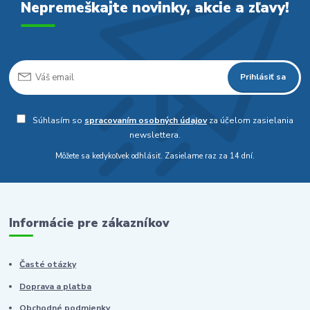
Nepremeškajte novinky, akcie a zľavy!
Prihlásiť sa
Súhlasím so
spracovaním osobných údajov
za účelom zasielania
newslettera.
Môžete sa kedykoľvek odhlásiť. Zasielame raz za 14 dní.
Informácie pre zákazníkov
Časté otázky
Doprava a platba
Obchodné podmienky