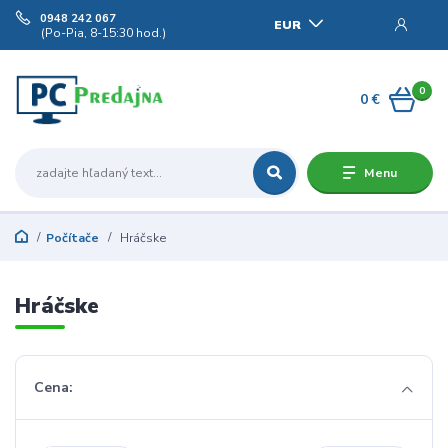
0948 242 067
EUR
(Po-Pia, 8-15:30 hod.)
0
0 €
Menu
Počítače
Hráčske
Hráčske
Cena: