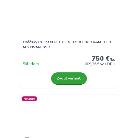
Hráčsky PC Intel i3 + GTX 1050ti, 8GB RAM, 1TB
M.2 NVMe SSD
750 €
/
ks
Skladom
609,76 €
bez DPH
Zvoliť variant
Novinka