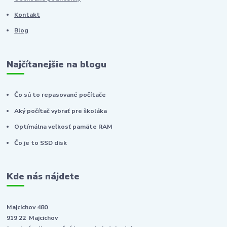
Kontakt
Blog
Najčítanejšie na blogu
Čo sú to repasované počítače
Aký počítač vybrať pre školáka
Optímálna veľkosť pamäte RAM
Čo je to SSD disk
Kde nás nájdete
Majcichov 480
919 22 Majcichov