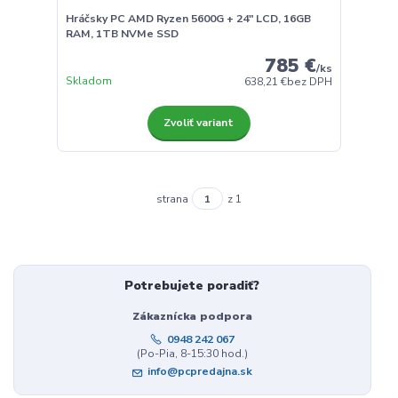
Hráčsky PC AMD Ryzen 5600G + 24" LCD, 16GB
RAM, 1TB NVMe SSD
785 €
/
ks
Skladom
638,21 €
bez DPH
Zvoliť variant
strana
z 1
Potrebujete poradiť?
Zákaznícka podpora
0948 242 067
(Po-Pia, 8-15:30 hod.)
info@pcpredajna.sk