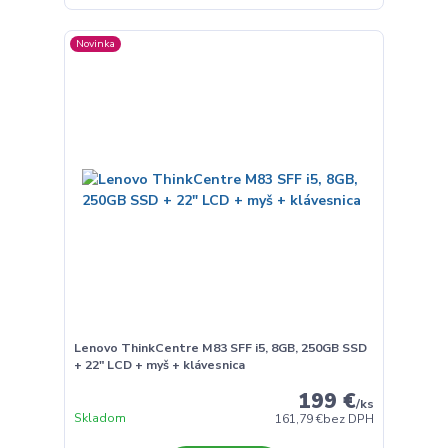
Novinka
Lenovo ThinkCentre M83 SFF i5, 8GB, 250GB SSD
+ 22" LCD + myš + klávesnica
199 €
/
ks
Skladom
161,79 €
bez DPH