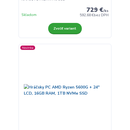
729 €
/
ks
Skladom
592,68 €
bez DPH
Zvoliť variant
Novinka