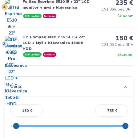
235 €
Fujitsu Esprimo E510 i5 + 22" LCD
1.
monitor + myš + klávesnica
191,06 € bez DPH
Skladom
TOP produkt
Novinka
150 €
HP Compaq 6005 Pro SFF + 22"
LCD + Myš + Klávesnica 150GB
2.
121,95 € bez DPH
HDD
Skladom
TOP produkt
Novinka
Cena:
€
€