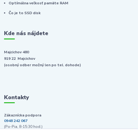
Optímálna veľkosť pamäte RAM
Čo je to SSD disk
Kde nás nájdete
Majcichov 480
919 22 Majcichov
(osobný odber možný len po tel. dohode)
Kontakty
Zákaznícka podpora
0948 242 067
(Po-Pia, 8-15:30 hod.)
info@pcpredajna.sk