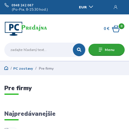
0948 242 067
EUR
(Po-Pia, 8-15:30 hod.)
0
0 €
Menu
PC zostavy
Pre firmy
Pre firmy
Najpredávanejšie