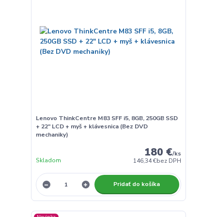
Lenovo ThinkCentre M83 SFF i5, 8GB, 250GB SSD
+ 22" LCD + myš + klávesnica (Bez DVD
mechaniky)
180 €
/
ks
Skladom
146,34 €
bez DPH
Pridať do košíka
Novinka