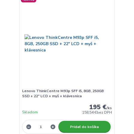
Lenovo ThinkCentre M93p SFF i5, 8GB, 250GB
SSD + 22" LCD + myš + klávesnica
195 €
/
ks
Skladom
158,54 €
bez DPH
Pridať do košíka