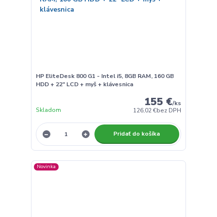
HP EliteDesk 800 G1 - Intel i5, 8GB RAM, 160 GB
HDD + 22" LCD + myš + klávesnica
155 €
/
ks
Skladom
126,02 €
bez DPH
Pridať do košíka
Novinka