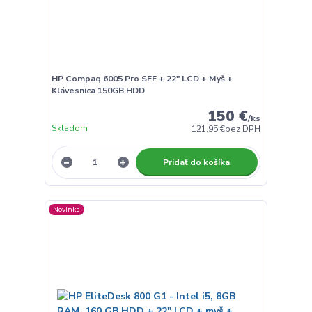
HP Compaq 6005 Pro SFF + 22" LCD + Myš +
Klávesnica 150GB HDD
150 €
/
ks
Skladom
121,95 €
bez DPH
Pridať do košíka
Novinka