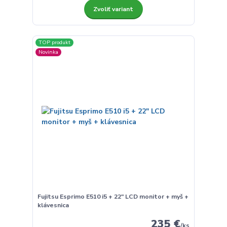
Zvoliť variant
TOP produkt
Novinka
Fujitsu Esprimo E510 i5 + 22" LCD monitor + myš +
klávesnica
235 €
/
ks