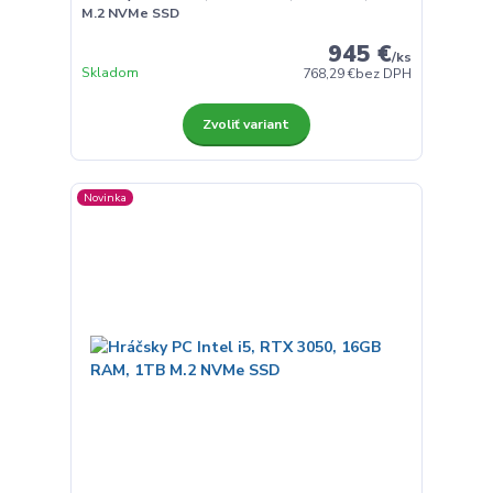
M.2 NVMe SSD
945 €
/
ks
Skladom
768,29 €
bez DPH
Zvoliť variant
Novinka