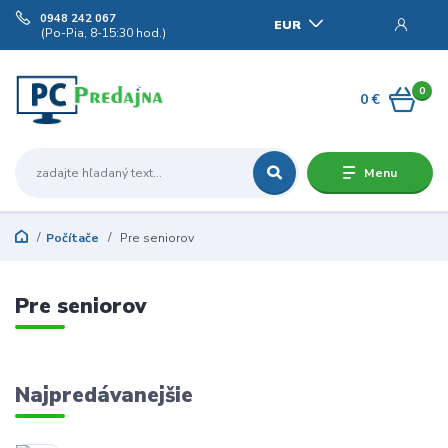
0948 242 067
EUR
(Po-Pia, 8-15:30 hod.)
0
0 €
Menu
Počítače
Pre seniorov
Pre seniorov
Najpredávanejšie