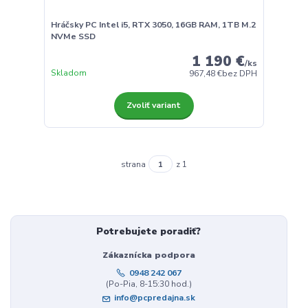
Hráčsky PC Intel i5, RTX 3050, 16GB RAM, 1TB M.2
NVMe SSD
1 190 €
/
ks
Skladom
967,48 €
bez DPH
Zvoliť variant
strana
z 1
Potrebujete poradiť?
Zákaznícka podpora
0948 242 067
(Po-Pia, 8-15:30 hod.)
info@pcpredajna.sk