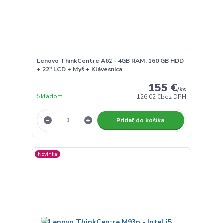
Lenovo ThinkCentre A62 - 4GB RAM, 160 GB HDD
+ 22" LCD + Myš + Klávesnica
155 €
/
ks
Skladom
126,02 €
bez DPH
Pridať do košíka
Novinka