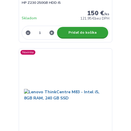
HP Z230 250GB HDD i5
150 €
/
ks
Skladom
121,95 €
bez DPH
Pridať do košíka
Novinka