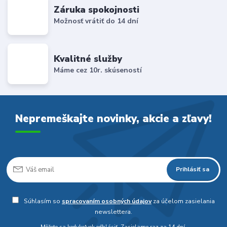
Záruka spokojnosti
Možnosť vrátiť do 14 dní
Kvalitné služby
Máme cez 10r. skúseností
Nepremeškajte novinky, akcie a zľavy!
Prihlásiť sa
Súhlasím so
spracovaním osobných údajov
za účelom zasielania
newslettera.