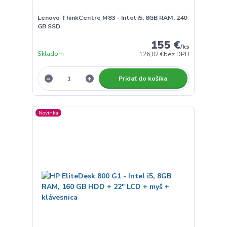
Lenovo ThinkCentre M83 - Intel i5, 8GB RAM, 240
GB SSD
155 €
/
ks
Skladom
126,02 €
bez DPH
Pridať do košíka
Novinka