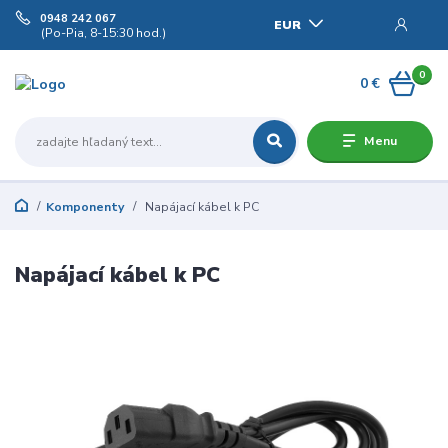
0948 242 067
EUR
(Po-Pia, 8-15:30 hod.)
0
0 €
Menu
Komponenty
Napájací kábel k PC
Napájací kábel k PC