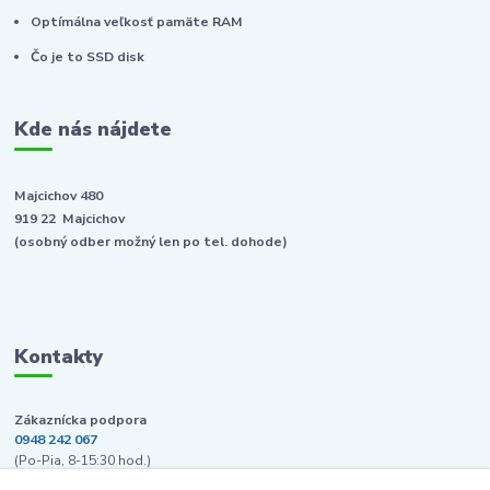
Optímálna veľkosť pamäte RAM
Čo je to SSD disk
Kde nás nájdete
Majcichov 480
919 22 Majcichov
(osobný odber možný len po tel. dohode)
Kontakty
Zákaznícka podpora
0948 242 067
(Po-Pia, 8-15:30 hod.)