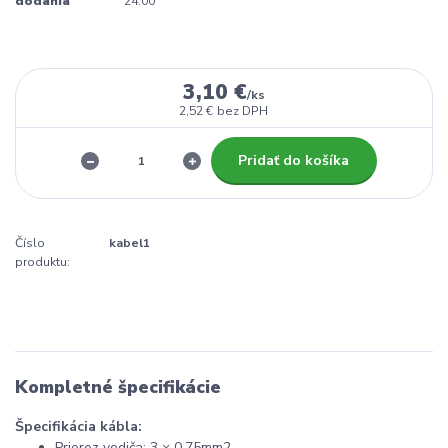
dodania
24:00
3,10 €
/
ks
2,52 €
bez DPH
Pridať do košíka
Číslo
kabel1
produktu:
Kompletné špecifikácie
Špecifikácia kábla:
Prierez vodiča: 3 × 0,75mm2