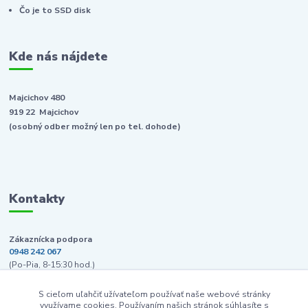
Čo je to SSD disk
Kde nás nájdete
Majcichov 480
919 22 Majcichov
(osobný odber možný len po tel. dohode)
Kontakty
Zákaznícka podpora
0948 242 067
(Po-Pia, 8-15:30 hod.)
info@pcpredajna.sk
S cieľom uľahčiť užívateľom používať naše webové stránky
využívame cookies. Používaním našich stránok súhlasíte s