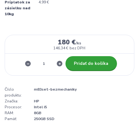
Príplatok za
4,99 €
zásielku nad
10kg
180 €
/
ks
146,34 €
bez DPH
Pridať do košíka
Číslo
m83set-bezmechaniky
produktu:
Značka:
HP
Procesor:
Intel i5
RAM:
8GB
Pamäť:
250GB SSD