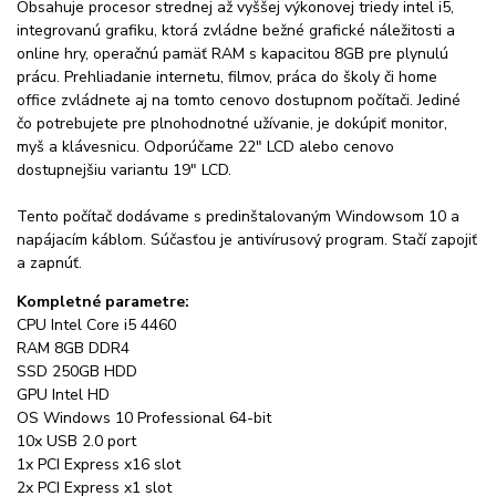
Obsahuje procesor strednej až vyššej výkonovej triedy intel i5,
integrovanú grafiku, ktorá zvládne bežné grafické náležitosti a
online hry, operačnú pamäť RAM s kapacitou 8GB pre plynulú
prácu. Prehliadanie internetu, filmov, práca do školy či home
office zvládnete aj na tomto cenovo dostupnom počítači. Jediné
čo potrebujete pre plnohodnotné užívanie, je dokúpiť monitor,
myš a klávesnicu. Odporúčame 22" LCD alebo cenovo
dostupnejšiu variantu 19" LCD.
Tento počítač dodávame s predinštalovaným Windowsom 10 a
napájacím káblom. Súčasťou je antivírusový program. Stačí zapojiť
a zapnúť.
Kompletné parametre:
CPU Intel Core i5 4460
RAM 8GB DDR4
SSD 250GB HDD
GPU Intel HD
OS Windows 10 Professional 64-bit
10x USB 2.0 port
1x PCI Express x16 slot
2x PCI Express x1 slot