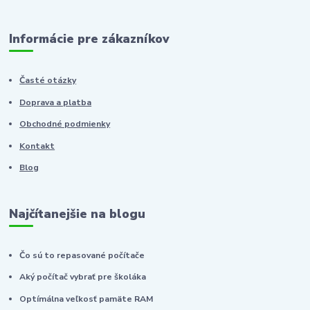
Informácie pre zákazníkov
Časté otázky
Doprava a platba
Obchodné podmienky
Kontakt
Blog
Najčítanejšie na blogu
Čo sú to repasované počítače
Aký počítač vybrať pre školáka
Optímálna veľkosť pamäte RAM