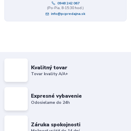
0948 242 067
(Po-Pia, 8-15:30 hod.)
info@pcpredajna.sk
Kvalitný tovar
Tovar kvality A/A+
Expresné vybavenie
Odosielame do 24h
Záruka spokojnosti
Možnosť vrátiť do 14 dní