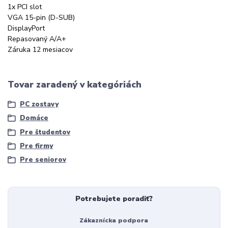
1x PCI slot
VGA 15-pin (D-SUB)
DisplayPort
Repasovaný A/A+
Záruka 12 mesiacov
Tovar zaradený v kategóriách
PC zostavy
Domáce
Pre študentov
Pre firmy
Pre seniorov
Potrebujete poradiť?
Zákaznícka podpora